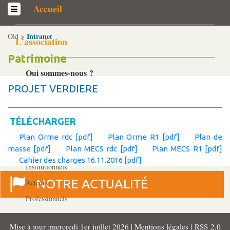
Accueil
Intranet
Old >
L’association
Patrimoine
Qui sommes-­nous ?
Généralités
PROJET VERDIERE
Historique
Statuts et Règlement de fonctionnement
TÉLÉCHARGER
Plan Orme rdc [pdf]
Plan Orme R1 [pdf]
Plan de
masse [pdf]
Plan MECS rdc [pdf]
Plan MECS R1 [pdf]
Nos partenaires
Cahier des charges 16.11.2016 [pdf]
Institutionnels
Acteurs
Professionnels
Mise à jour :mercredi 1er juillet 2026 |
Mentions légales
|
RSS 2.0