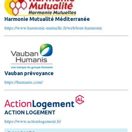
Note de l’index égalité hommes femmes
Harmonie Mutualité Méditerranée
https://www.harmonie-mutuelle.fr/web/tout-harmonie
Actualités
Nos actualités
Vauban prévoyance
Contact
https://humanis.com/
Nous soutenir
ACTION LOGEMENT
https://www.actionlogement.fr/