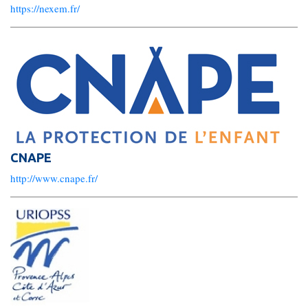
Gouvernance
https://nexem.fr/
Conseil d’administration
Le siège
Son équipe
Ses locaux
CNAPE
http://www.cnape.fr/
Son histoire
Ses missions, son objet
Rapports d’activité