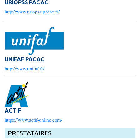
URIOPSS PACAC
Les Pôles
http://www.uriopss-pacac.fr/
Pôle Socio-­Éducatif
Service de Prévention spécialisée territorialisée
Pôle Milieu Ouvert
UNIFAF PACAC
SIE
http://www.unifaf.fr/
AEMO
AEMO H
Pôle Protection et Soutien Familial
ACTIF
Médiation familiale
https://www.actif-online.com/
VPT
PRESTATAIRES
AGBF