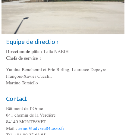
Gouvernance
Conseil d’administration
Le siège
Equipe de direction
Son équipe
Direction de pôle :
Laila NABIH
Chefs de service :
Ses locaux
Yamina Benchenni et Eric Birling, Laurence Depeyre,
François-Xavier Cucchi,
Martine Torsiello
Son histoire
Contact
Ses missions, son objet
Bâtiment de l’Orme
641 chemin de la Verdière
84140 MONTFAVET
Rapports d’activité
Mail :
aemo@advsea84.asso.fr
Tél. : 04 90 27 68 85