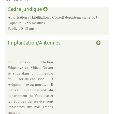
Les Pôles
Cadre juridique
Autorisation / Habilitation : Conseil départemental et PJJ
Pôle Socio-­Éducatif
Capacité : 756 mesures
Public : 0-18 ans
Service de Prévention spécialisée territorialisée
Implantation/Antennes
Pôle Milieu Ouvert
SIE
AEMO
Le service d’Action
Éducative en Milieu Ouvert
AEMO H
se situe dans un immeuble
au rez-de-chaussée à
Avignon extra-muros. Il
Pôle Protection et Soutien Familial
intervient sur l’ensemble du
Médiation familiale
département du Vaucluse et
VPT
les équipes du service sont
implantées sur trois grands
AGBF
secteurs.