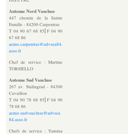
Antenne Nord Vaucluse
Note de l’index égalité hommes femmes
447 chemin de la Sainte
Famille - 84200 Carpentras
T 04 90 67 68 85⎜F 04 90
Actualités
67 68 86
aemo.carpentras@advsea84.
asso.fr
Nos actualités
Chef de service : Martine
TORSIELLO
Contact
Antenne Sud Vaucluse
267 av. Stalingrad - 84300
Cavaillon
Nous soutenir
T 04 90 78 68 85⎜F 04 90
78 68 86
aemo.sudvaucluse@advsea
84.asso.fr
Chefs de service : Yamina