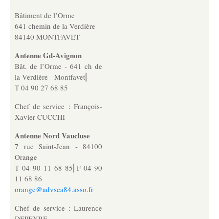
MJPM
Bâtiment de l’Orme
Placement familial spécialisé
641 chemin de la Verdière
84140 MONTFAVET
Pôle Hébergement Collectif
Antenne Gd-Avignon
Le Moulin du Vaisseau
Bât. de l’Orme - 641 ch de
la Verdière - Montfavet⎜
La Verdière
T 04 90 27 68 85
Les Sources
Chef de service : François-
Xavier CUCCHI
Ressources humaines
Antenne Nord Vaucluse
7 rue Saint-Jean - 84100
Offres d’emploi
Orange
T 04 90 11 68 85⎜F 04 90
11 68 86
Offres de stage
orange@advsea84.asso.fr
Chef de service : Laurence
Candidatures spontanées
DEPEYRE