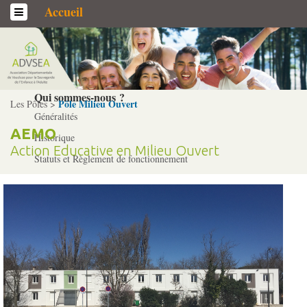
Accueil
L’association
Qui sommes-­nous ?
Pôle Milieu Ouvert
Les Pôles >
Généralités
AEMO
Historique
Action Educative en Milieu Ouvert
Statuts et Règlement de fonctionnement
Nos partenaires
Institutionnels
Acteurs
Professionnels