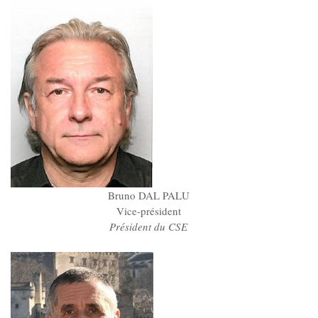
MJPM
Placement familial spécialisé
Pôle Hébergement Collectif
Le Moulin du Vaisseau
La Verdière
Les Sources
Ressources humaines
Bruno DAL PALU
Vice-président
Président du CSE
Offres d’emploi
Offres de stage
Candidatures spontanées