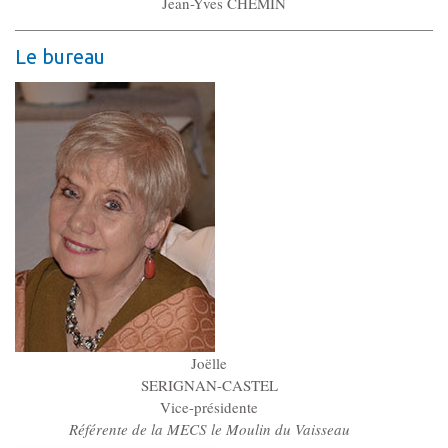
Jean-Yves CHEMIN
Les Pôles
Le bureau
Pôle Socio-­Éducatif
Service de Prévention spécialisée territorialisée
Pôle Milieu Ouvert
SIE
AEMO
AEMO H
Pôle Protection et Soutien Familial
Joëlle
Médiation familiale
SERIGNAN-CASTEL
VPT
Vice-présidente
AGBF
Référente de la MECS le Moulin du Vaisseau