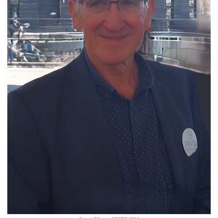
Gouvernance
Conseil d’administration
Le siège
Son équipe
Ses locaux
Son histoire
Ses missions, son objet
Rapports d’activité