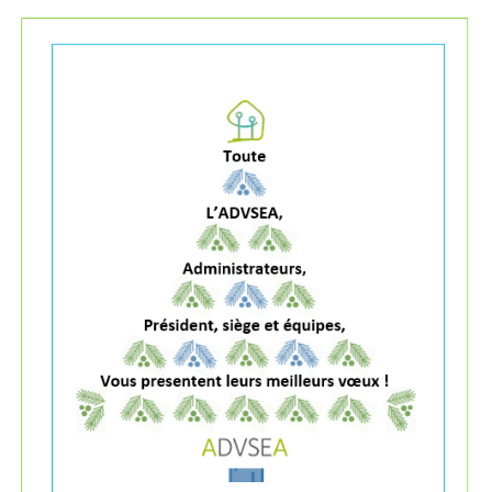
Les Pôles
Pôle Socio-­Éducatif
Service de Prévention spécialisée territorialisée
Pôle Milieu Ouvert
SIE
AEMO
AEMO H
Pôle Protection et Soutien Familial
Médiation familiale
VPT
AGBF