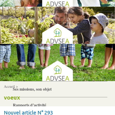
Gouvernance
Conseil d’administration
Le siège
Son équipe
Ses locaux
Son histoire
Accueil >
Ses missions, son objet
voeux
Rapports d’activité
Nouvel article N° 293