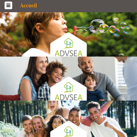
Accueil
L’association
Qui sommes-­nous ?
Généralités
Historique
Statuts et Règlement de fonctionnement
Nos partenaires
Institutionnels
Acteurs
Professionnels