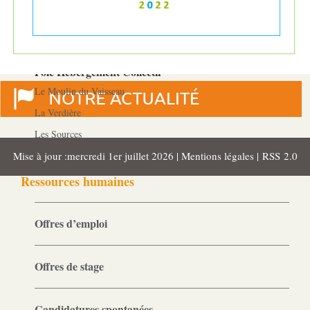
MJPM
Placement familial spécialisé
Pôle Hébergement Collectif
Le Moulin du Vaisseau
La Verdière
Les Sources
Mise à jour :mercredi 1er juillet 2026 |
Mentions légales
|
RSS 2.0
Ressources humaines
Offres d’emploi
Offres de stage
Candidatures spontanées