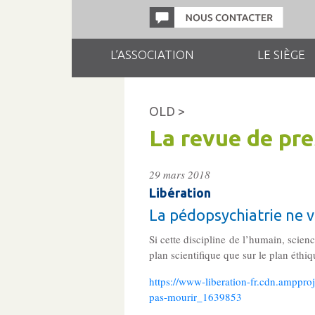
L’ASSOCIATION
LE SIÈGE
OLD >
La revue de pr
29 mars 2018
Libération
La pédopsychiatrie ne v
Si cette discipline de l’humain, scienc
plan scientifique que sur le plan éthi
https://www-liberation-fr.cdn.amppro
pas-mourir_1639853