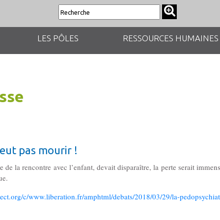
LES PÔLES
RESSOURCES HUMAINES
esse
eut pas mourir !
e de la rencontre avec l’enfant, devait disparaître, la perte serait immens
que.
ject.org/c/www.liberation.fr/amphtml/debats/2018/03/29/la-pedopsychiat