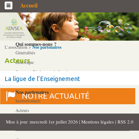
Accueil
L’association
Qui sommes-­nous ?
Nos partenaires
L’association >
Généralités
Acteurs
Historique
Statuts et Règlement de fonctionnement
La ligue de l’Enseignement
Nos partenaires
Institutionnels
Acteurs
Professionnels
Mise à jour :mercredi 1er juillet 2026 |
Mentions légales
|
RSS 2.0