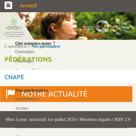
Accueil
L’association
Qui sommes-­nous ?
Nos partenaires
L’association >
Généralités
FÉDÉRATIONS
Historique
Statuts et Règlement de fonctionnement
CNAPE
Nos partenaires
Institutionnels
Acteurs
Professionnels
Mise à jour :mercredi 1er juillet 2026 |
Mentions légales
|
RSS 2.0