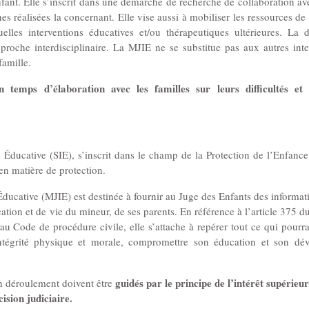
’enfant. Elle s’inscrit dans une démarche de recherche de collaboration av
 réalisées la concernant. Elle vise aussi à mobiliser les ressources de l
lles interventions éducatives et/ou thérapeutiques ultérieures. La d
proche interdisciplinaire. La MJIE ne se substitue pas aux autres inte
famille.
n temps d’élaboration avec les familles sur leurs difficultés et 
 Éducative (SIE), s’inscrit dans le champ de la Protection de l’Enfance,
en matière de protection.
Éducative (MJIE) est destinée à fournir au Juge des Enfants des informat
ation et de vie du mineur, de ses parents. En référence à l’article 375 d
u Code de procédure civile, elle s’attache à repérer tout ce qui pourrai
intégrité physique et morale, compromettre son éducation et son dé
guidés par le principe de l’intérêt supérieur
n déroulement doivent être
ision judiciaire.