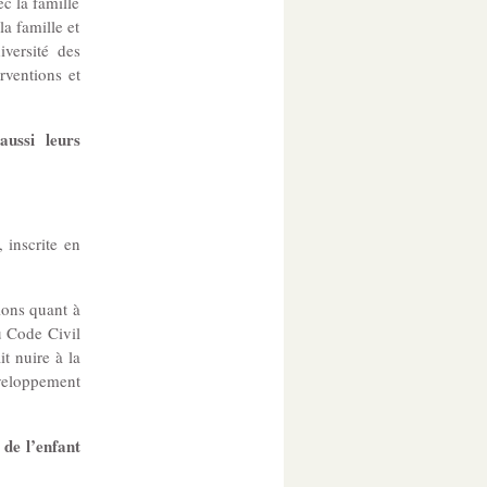
ec la famille
a famille et
iversité des
rventions et
aussi leurs
 inscrite en
ions quant à
u Code Civil
t nuire à la
veloppement
 de l’enfant