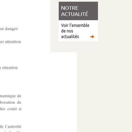
’un danger
ter attention
 situation
dynamique de
aboration de
lus court si
e l’autorité