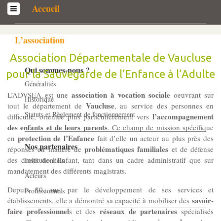
Accueil
L’association
Association Départementale de Vaucluse
Qui sommes-­nous ?
pour la Sauvegarde de l’Enfance à l’Adulte
Généralités
association à vocation sociale
L’ADVSEA est une
oeuvrant sur
Historique
Vaucluse
tout le département de
, au service des personnes en
Statuts et Règlement de fonctionnement
l’accompagnement
difficulté, orientée plus particulièrement vers
des enfants et de leurs parents
. Ce champ de mission spécifique
protection de l’Enfance
en
fait d’elle un acteur au plus près des
Nos partenaires
problématiques familiales
réponses en matière de
et de défense
des droits de l’Enfant, tant dans un cadre administratif que sur
Institutionnels
mandatement des différents magistrats.
Acteurs
Depuis 80 ans, par le développement de ses services et
Professionnels
savoir-
établissements, elle a démontré sa capacité à mobiliser des
faire professionnel
réseaux de partenaires
s et des
spécialisés