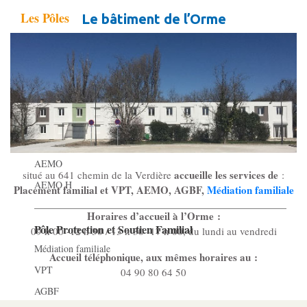
Les Pôles
Le bâtiment de l’Orme
Pôle Socio-­Éducatif
Service de Prévention spécialisée territorialisée
Pôle Milieu Ouvert
SIE
AEMO
accueille les services de
situé au 641 chemin de la Verdière
:
AEMO H
Placement familial et VPT, AEMO, AGBF,
Médiation familiale
Horaires d’accueil à l’Orme :
Pôle Protection et Soutien Familial
09 h 00 -12 h 30 / 13 h 30 -17 h 00, du lundi au vendredi
Médiation familiale
Accueil téléphonique, aux mêmes horaires au :
VPT
04 90 80 64 50
AGBF