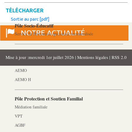
Les Pôles
TÉLÉCHARGER
Sortie au parc [pdf]
Pôle Socio-­Éducatif
Service de Prévention spécialisée territorialisée
Pôle Milieu Ouvert
Mise à jour :mercredi 1er juillet 2026 |
Mentions légales
|
RSS 2.0
SIE
AEMO
AEMO H
Pôle Protection et Soutien Familial
Médiation familiale
VPT
AGBF