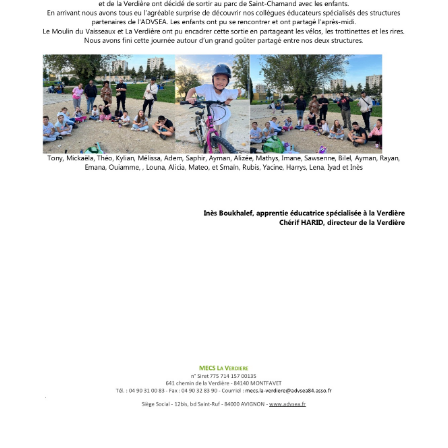
Gouvernance
Conseil d’administration
Le siège
Son équipe
Ses locaux
Son histoire
Ses missions, son objet
Rapports d’activité