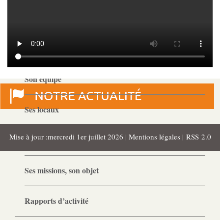
Gouvernance
Conseil d’administration
Le siège
Son équipe
Ses locaux
Mise à jour :mercredi 1er juillet 2026 |
Mentions légales
|
RSS 2.0
Son histoire
Ses missions, son objet
Rapports d’activité