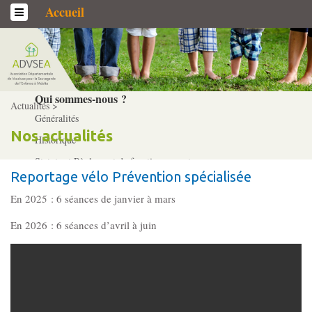
Accueil
L’association
Qui sommes-­nous ?
Actualités >
Généralités
Nos actualités
Historique
Statuts et Règlement de fonctionnement
Reportage vélo Prévention spécialisée
En 2025 : 6 séances de janvier à mars
Nos partenaires
En 2026 : 6 séances d’avril à juin
Institutionnels
Acteurs
Professionnels