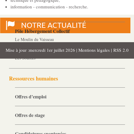
technique et pédagogique,
MJPM
information - communication - recherche.
Placement familial spécialisé
Pôle Hébergement Collectif
Le Moulin du Vaisseau
La Verdière
Mise à jour :mercredi 1er juillet 2026 |
Mentions légales
|
RSS 2.0
Les Sources
Ressources humaines
Offres d’emploi
Offres de stage
Candidatures spontanées