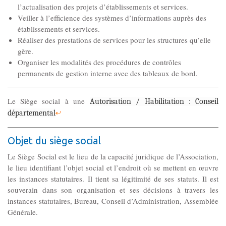
Gouvernance
l’actualisation des projets d’établissements et services.
Conseil d’administration
Veiller à l’efficience des systèmes d’informations auprès des
établissements et services.
Réaliser des prestations de services pour les structures qu’elle
Le siège
gère.
Organiser les modalités des procédures de contrôles
permanents de gestion interne avec des tableaux de bord.
Son équipe
Le Siège social à une
Autorisation / Habilitation : Conseil
Ses locaux
départemental
Objet du siège social
Son histoire
Le Siège Social est le lieu de la capacité juridique de l’Association,
le lieu identifiant l’objet social et l’endroit où se mettent en œuvre
Ses missions, son objet
les instances statutaires. Il tient sa légitimité de ses statuts. Il est
souverain dans son organisation et ses décisions à travers les
instances statutaires, Bureau, Conseil d’Administration, Assemblée
Rapports d’activité
Générale.