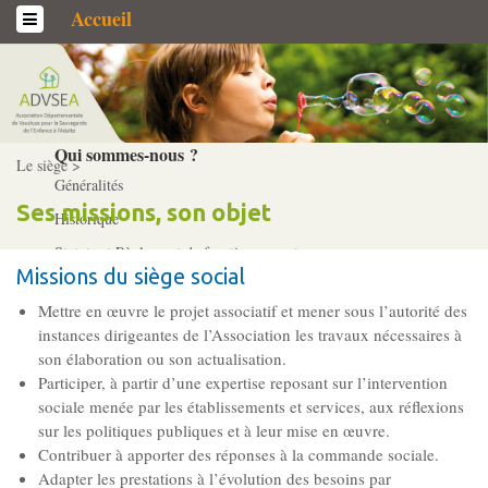
Accueil
L’association
Qui sommes-­nous ?
Le siège >
Généralités
Ses missions, son objet
Historique
Statuts et Règlement de fonctionnement
Missions du siège social
Mettre en œuvre le projet associatif et mener sous l’autorité des
Nos partenaires
instances dirigeantes de l’Association les travaux nécessaires à
Institutionnels
son élaboration ou son actualisation.
Participer, à partir d’une expertise reposant sur l’intervention
Acteurs
sociale menée par les établissements et services, aux réflexions
Professionnels
sur les politiques publiques et à leur mise en œuvre.
Contribuer à apporter des réponses à la commande sociale.
Adapter les prestations à l’évolution des besoins par