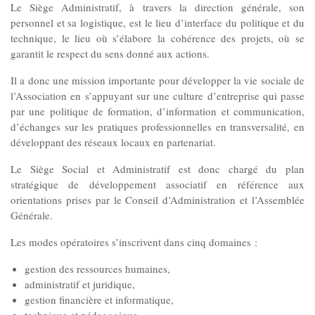
Le Siège Administratif, à travers la direction générale, son
Les Pôles
personnel et sa logistique, est le lieu d’interface du politique et du
technique, le lieu où s’élabore la cohérence des projets, où se
garantit le respect du sens donné aux actions.
Pôle Socio-­Éducatif
Il a donc une mission importante pour développer la vie sociale de
Service de Prévention spécialisée territorialisée
l’Association en s’appuyant sur une culture d’entreprise qui passe
par une politique de formation, d’information et communication,
Pôle Milieu Ouvert
d’échanges sur les pratiques professionnelles en transversalité, en
développant des réseaux locaux en partenariat.
SIE
AEMO
Le Siège Social et Administratif est donc chargé du plan
stratégique de développement associatif en référence aux
AEMO H
orientations prises par le Conseil d’Administration et l’Assemblée
Générale.
Pôle Protection et Soutien Familial
Les modes opératoires s’inscrivent dans cinq domaines :
Médiation familiale
gestion des ressources humaines,
VPT
administratif et juridique,
AGBF
gestion financière et informatique,