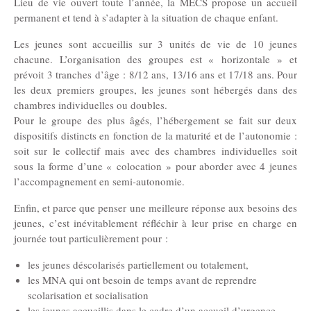
Lieu de vie ouvert toute l’année, la MECS propose un accueil
permanent et tend à s’adapter à la situation de chaque enfant.
Note de l’index égalité hommes femmes
Les jeunes sont accueillis sur 3 unités de vie de 10 jeunes
chacune. L’organisation des groupes est « horizontale » et
prévoit 3 tranches d’âge : 8/12 ans, 13/16 ans et 17/18 ans. Pour
Actualités
les deux premiers groupes, les jeunes sont hébergés dans des
chambres individuelles ou doubles.
Pour le groupe des plus âgés, l’hébergement se fait sur deux
Nos actualités
dispositifs distincts en fonction de la maturité et de l’autonomie :
soit sur le collectif mais avec des chambres individuelles soit
sous la forme d’une « colocation » pour aborder avec 4 jeunes
Contact
l’accompagnement en semi-autonomie.
Enfin, et parce que penser une meilleure réponse aux besoins des
Nous soutenir
jeunes, c’est inévitablement réfléchir à leur prise en charge en
journée tout particulièrement pour :
les jeunes déscolarisés partiellement ou totalement,
les MNA qui ont besoin de temps avant de reprendre
scolarisation et socialisation
les jeunes accueillis dans le cadre d’un accueil d’urgence