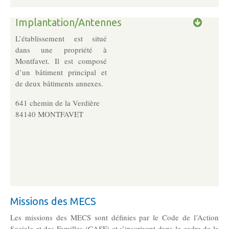
Les Pôles
Implantation/Antennes
L’établissement est situé
Pôle Socio-­Éducatif
dans une propriété à
Service de Prévention spécialisée territorialisée
Montfavet. Il est composé
d’un bâtiment principal et
de deux bâtiments annexes.
Pôle Milieu Ouvert
641 chemin de la Verdière
SIE
84140 MONTFAVET
AEMO
AEMO H
Pôle Protection et Soutien Familial
Médiation familiale
Missions des MECS
VPT
AGBF
Les missions des MECS sont définies par le Code de l’Action
Sociale et des Familles (CASF) et s’inscrivent dans le cadre de la