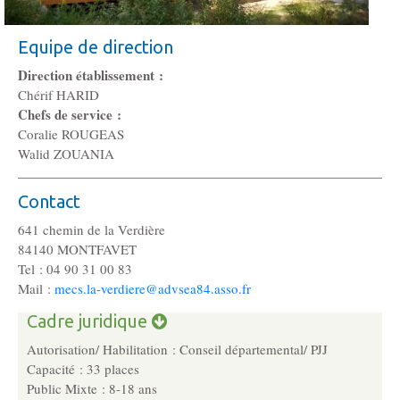
Gouvernance
Conseil d’administration
Equipe de direction
Direction établissement :
Le siège
Chérif HARID
Chefs de service :
Coralie ROUGEAS
Son équipe
Walid ZOUANIA
Ses locaux
Contact
641 chemin de la Verdière
84140 MONTFAVET
Son histoire
Tel : 04 90 31 00 83
Mail :
mecs.la-verdiere@advsea84.asso.fr
Ses missions, son objet
Cadre juridique
Autorisation/ Habilitation : Conseil départemental/ PJJ
Rapports d’activité
Capacité : 33 places
Public Mixte : 8-18 ans