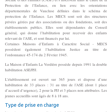
MJPM
Protection de l’Enfance, en lien avec les orientations
Placement familial spécialisé
départementales de Vaucluse définies dans le schéma de
protection de l’Enfance. Les MECS sont soit des structures
privées gérées par des associations ou des fondations, soit des
Pôle Hébergement Collectif
établissements publics. Elles sont dépendantes du Conseil
général, qui donne l’habilitation pour recevoir des enfants
Le Moulin du Vaisseau
relevant de l’ASE, et sont financés par lui.
La Verdière
Certaines Maisons d’Enfants à Caractère Social - MECS
Les Sources
possèdent également l’habilitation Justice au titre de
l’ordonnance 45-174 du 2 Février 1945.
La Maison d’Enfants La Verdière possède depuis 1991 la double
Ressources humaines
habilitation ASE/PJJ.
L’établissement est ouvert sur 365 jours et dispose d’une
Offres d’emploi
habilitation de 33 places : 31 au titre de l’ASE (dont 1 place
d’accueil d’urgence), 2 pour la PJJ et 3 places non attribuées. Les
Offres de stage
jeunes accueillis sont âgés de 8 à 18 ans.
Type de prise en charge
Candidatures spontanées