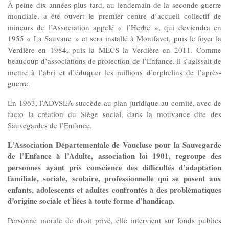
Gouvernance
À peine dix années plus tard, au lendemain de la seconde guerre
mondiale, a été ouvert le premier centre d’accueil collectif de
Conseil d’administration
mineurs de l’Association appelé « l’Herbe », qui deviendra en
1955 « La Sauvane » et sera installé à Montfavet, puis le foyer la
Le siège
Verdière en 1984, puis la MECS la Verdière en 2011. Comme
beaucoup d’associations de protection de l’Enfance, il s’agissait de
mettre à l’abri et d’éduquer les millions d’orphelins de l’après-
Son équipe
guerre.
En 1963, l’ADVSEA succède au plan juridique au comité, avec de
Ses locaux
facto la création du Siège social, dans la mouvance dite des
Sauvegardes de l’Enfance.
L’Association Départementale de Vaucluse pour la Sauvegarde
Son histoire
de l’Enfance à l’Adulte, association loi 1901, regroupe des
personnes ayant pris conscience des difficultés d’adaptation
Ses missions, son objet
familiale, sociale, scolaire, professionnelle qui se posent aux
enfants, adolescents et adultes confrontés à des problématiques
d’origine sociale et liées à toute forme d’handicap.
Rapports d’activité
Personne morale de droit privé, elle intervient sur fonds publics