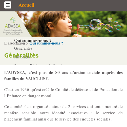
Accueil
L’association
Qui sommes-­nous ?
Qui sommes-­nous ?
L’association >
Généralités
Généralités
Historique
Statuts et Règlement de fonctionnement
L’ADVSEA, c’est plus de 80 ans d’action sociale auprès des
familles du VAUCLUSE.
Nos partenaires
C’est en 1936 qu’est créé le Comité de défense et de Protection de
Institutionnels
l’Enfance en danger moral.
Acteurs
Ce comité s’est organisé autour de 2 services qui ont structuré de
Professionnels
manière sensible notre identité associative : le service de
placement familial ainsi que le service des enquêtes sociales.