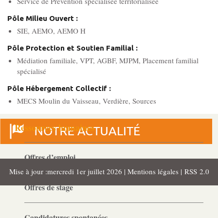
Service de Prévention spécialisée territorialisée
MJPM
Placement familial spécialisé
Pôle Milieu Ouvert :
SIE, AEMO, AEMO H
Pôle Protection et Soutien Familial :
Pôle Hébergement Collectif
Médiation familiale, VPT, AGBF, MJPM, Placement familial
Le Moulin du Vaisseau
spécialisé
La Verdière
Pôle Hébergement Collectif :
Les Sources
MECS Moulin du Vaisseau, Verdière, Sources
Ressources humaines
Offres d’emploi
Mise à jour :mercredi 1er juillet 2026 |
Mentions légales
|
RSS 2.0
Offres de stage
Candidatures spontanées