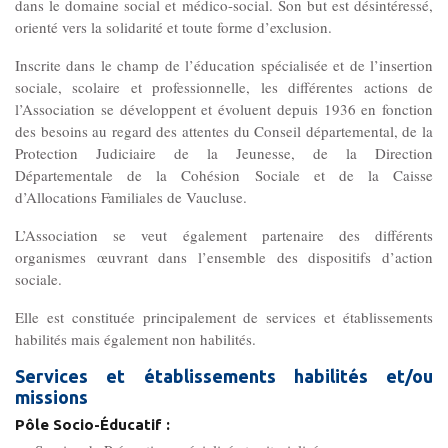
dans le domaine social et médico-social. Son but est désintéressé,
Les Pôles
orienté vers la solidarité et toute forme d’exclusion.
Inscrite dans le champ de l’éducation spécialisée et de l’insertion
Pôle Socio-­Éducatif
sociale, scolaire et professionnelle, les différentes actions de
l’Association se développent et évoluent depuis 1936 en fonction
Service de Prévention spécialisée territorialisée
des besoins au regard des attentes du Conseil départemental, de la
Protection Judiciaire de la Jeunesse, de la Direction
Départementale de la Cohésion Sociale et de la Caisse
Pôle Milieu Ouvert
d’Allocations Familiales de Vaucluse.
SIE
L’Association se veut également partenaire des différents
AEMO
organismes œuvrant dans l’ensemble des dispositifs d’action
AEMO H
sociale.
Elle est constituée principalement de services et établissements
Pôle Protection et Soutien Familial
habilités mais également non habilités.
Médiation familiale
Services et établissements habilités et/ou
VPT
missions
AGBF
Pôle Socio-Éducatif :